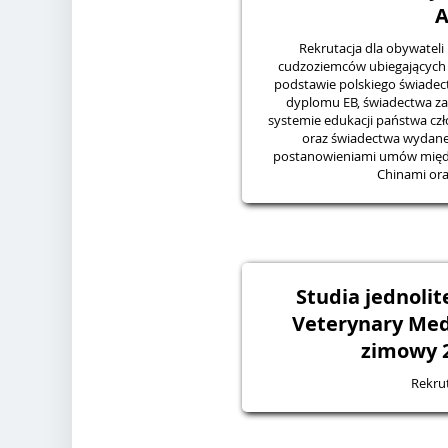
Rekrutacja dla obywateli 
cudzoziemców ubiegających s
podstawie polskiego świadect
dyplomu EB, świadectwa z
systemie edukacji państwa cz
oraz świadectwa wydane
postanowieniami umów międ
Chinami ora
Studia jednolit
Veterynary Med
zimowy 2
Rekru