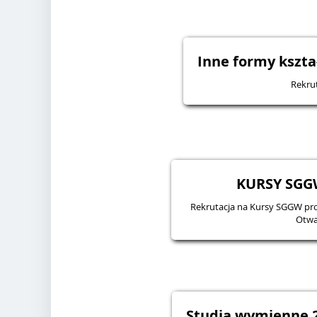
Inne formy kszta
Rekru
KURSY SGGW
Rekrutacja na Kursy SGGW pr
Otwa
Studia wymienne 2