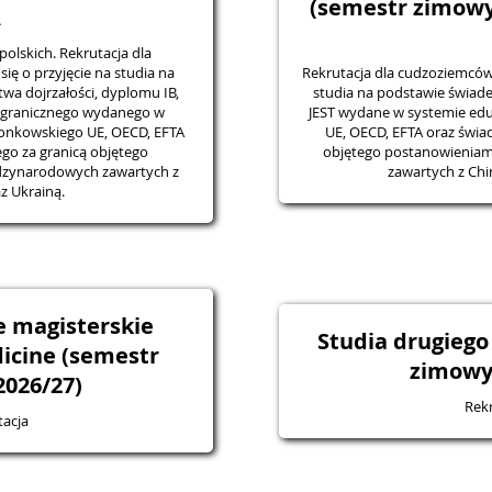
(semestr zimowy 
A
polskich. Rekrutacja dla
ię o przyjęcie na studia na
Rekrutacja dla cudzoziemców 
wa dojrzałości, dyplomu IB,
studia na podstawie świade
agranicznego wydanego w
JEST wydane w systemie edu
łonkowskiego UE, OECD, EFTA
UE, OECD, EFTA oraz świa
go za granicą objętego
objętego postanowienia
zynarodowych zawartych z
zawartych z Chi
z Ukrainą.
e magisterskie
Studia drugiego
icine (semestr
zimowy
026/27)
Rekr
tacja