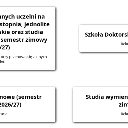
nnych uczelni na
stopnia, jednolite
kie oraz studia
Szkoła Doktor
 (semestr zimowy
Rekr
/27)
tórzy przenoszą się z innych
ni.
mowe (semestr
Studia wymien
026/27)
zi
tacja
Rekr