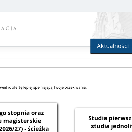
TACJA
Aktualności
ietlić ofertę lepiej spełniającą Twoje oczekiwania.
go stopnia oraz
Studia pierwsz
e magisterskie
studia jednol
026/27) - ścieżka