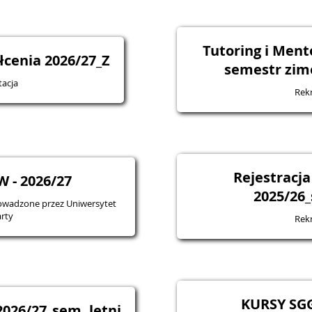
Tutoring i Men
łcenia 2026/27_Z
semestr zim
tacja
Rekr
Rejestracja
 - 2026/27
2025/26_
owadzone przez Uniwersytet
rty
Rekr
KURSY SGG
026/27_sem. letni