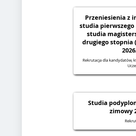
Przeniesienia z i
studia pierwszego 
studia magisters
drugiego stopnia
2026
Rekrutacja dla kandydatów, k
Uczel
Studia podyplo
zimowy 2
Rekru