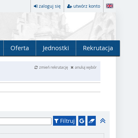
zaloguj się
utwórz konto
Oferta
Jednostki
Rekrutacja
zmień rekrutację
anuluj wybór
Filtruj