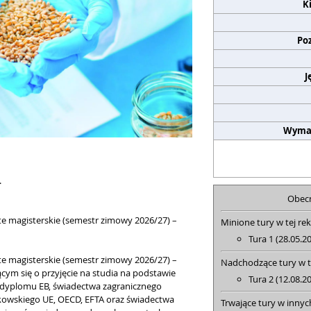
K
Po
J
Wyma
.
Obecn
ite magisterskie (semestr zimowy 2026/27) –
Minione tury w tej rek
Tura 1 (28.05.2
ite magisterskie (semestr zimowy 2026/27) –
Nadchodzące tury w te
jącym się o przyjęcie na studia na podstawie
Tura 2 (12.08.2
, dyplomu EB, świadectwa zagranicznego
kowskiego UE, OECD, EFTA oraz świadectwa
Trwające tury w innyc