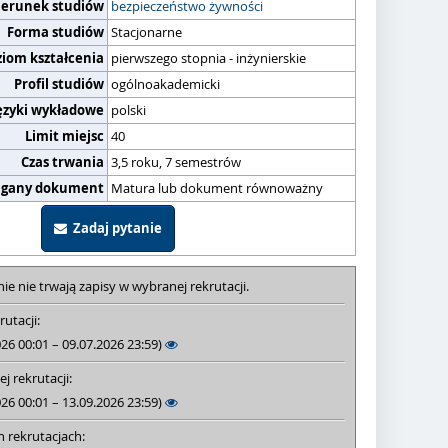
ierunek studiów
bezpieczeństwo żywności
Forma studiów
Stacjonarne
ziom kształcenia
pierwszego stopnia - inżynierskie
Profil studiów
ogólnoakademicki
ęzyki wykładowe
polski
Limit miejsc
40
Czas trwania
3,5 roku, 7 semestrów
gany dokument
Matura lub dokument równoważny
Zadaj pytanie
ie nie trwają zapisy w wybranej rekrutacji.
rutacji:
026 00:01 – 09.07.2026 23:59)
j rekrutacji:
026 00:01 – 13.09.2026 23:59)
h rekrutacjach: