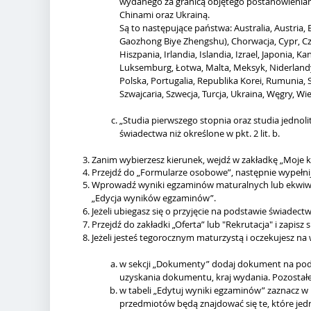
wydanego za granicą objętego postanowieni
Chinami oraz Ukrainą.
Są to następujące państwa: Australia, Austria, 
Gaozhong Biye Zhengshu), Chorwacja, Cypr, Czec
Hiszpania, Irlandia, Islandia, Izrael, Japonia, 
Luksemburg, Łotwa, Malta, Meksyk, Niderlandy
Polska, Portugalia, Republika Korei, Rumunia, 
Szwajcaria, Szwecja, Turcja, Ukraina, Węgry, Wi
„Studia pierwszego stopnia oraz studia jednoli
świadectwa niż określone w pkt. 2 lit. b.
Zanim wybierzesz kierunek, wejdź w zakładkę „Moje k
Przejdź do „Formularze osobowe”, następnie wypełnij
Wprowadź wyniki egzaminów maturalnych lub ekwiwal
„Edycja wyników egzaminów”.
Jeżeli ubiegasz się o przyjęcie na podstawie świade
Przejdź do zakładki „Oferta” lub "Rekrutacja" i zapisz
Jeżeli jesteś tegorocznym maturzystą i oczekujesz n
w sekcji „Dokumenty” dodaj dokument na pods
uzyskania dokumentu, kraj wydania. Pozostał
w tabeli „Edytuj wyniki egzaminów” zaznacz w
przedmiotów będą znajdować się te, które jed