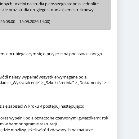
 innych uczelni na studia pierwszego stopnia, jednolite
rskie oraz studia drugiego stopnia (semestr zimowy
026 08:00 – 15.09.2026 14:00)
ziemcem ubiegającym się o przyjęcie na podstawie innego
owiódł należy wypełnić wszystkie wymagane pola.
dce „Wykształcenie” > „Szkoła średnia” > „Dokumenty” >
 się zapisać! W kroku 4 postępuj następująco:
 oraz wypełnij pola oznaczone czerwonymi gwiazdkami: rok
ym w harmonogramie rekrutacji.
ędzie możliwy, jeżeli wśród zdawanych na maturze