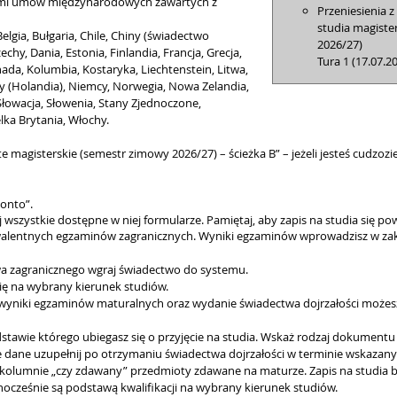
ami umów międzynarodowych zawartych z
Przeniesienia z
studia magiste
Belgia, Bułgaria, Chile, Chiny (świadectwo
2026/27)
hy, Dania, Estonia, Finlandia, Francja, Grecja,
Tura 1 (17.07.2
Kanada, Kolumbia, Kostaryka, Liechtenstein, Litwa,
 (Holandia), Niemcy, Norwegia, Nowa Zelandia,
Słowacja, Słowenia, Stany Zjednoczone,
elka Brytania, Włochy.
te magisterskie (semestr zimowy 2026/27) – ścieżka B” – jeżeli jesteś cudzo
onto”.
 wszystkie dostępne w niej formularze. Pamiętaj, aby zapis na studia się p
entnych egzaminów zagranicznych. Wyniki egzaminów wprowadzisz w zakła
ctwa zagranicznego wgraj świadectwo do systemu.
 się na wybrany kierunek studiów.
a wyniki egzaminów maturalnych oraz wydanie świadectwa dojrzałości możesz
tawie którego ubiegasz się o przyjęcie na studia. Wskaż rodzaj dokumentu
e dane uzupełnij po otrzymaniu świadectwa dojrzałości w terminie wskazan
 kolumnie „czy zdawany” przedmioty zdawane na maturze. Zapis na studia b
nocześnie są podstawą kwalifikacji na wybrany kierunek studiów.